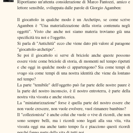
Riportiamo un'attenta considerazione di Marco Fantozzi, amico e
lettore sensibile, sviluppata dalle parole di Giorgio Agamben:
Il giocattolo in qualche modo è un Archetipo, se come scrive
Agamben è "Una materializzazione della storia contenuta negli
oggetti". Visto che anche noi siamo materia troviamo già una
specificità tra noi e l'oggetto.
Si parla di "Antichità" ecco che viene dato più valore al paragone
"giocattolo-archetipo".
Se poi il giocattolo si serve di briciole anche queste possono
essere viste come briciole di storia, di momenti nel tempo ripetuti
e che oggi in qualche modo ci appartengono? Sia come tempi di
svago sia come tempi di una nostra identità che viene da lontano
nel tempo?
La parte "temibile" dell'oggetto può far parte delle nostre paure è
la parte del nostro inconscio, è il nostro entroterra, è parte della
nostra vita vissuta e anche storica.
La "miniaturizzazione" forse è quella parte del nostro essere che
non vuole crescere, non vuole evolvere, vuol rimanere bambino?
Il "collezionista" è anche colui che vuole o vive di ricordi, che non
sono sempre belli, ma i ricordi sono legati alla sua vita, vita
vissuta oggi ma anche tanto tempo fa e piacciono questi ricordi
perché fanno parte della vita di tutti noi.