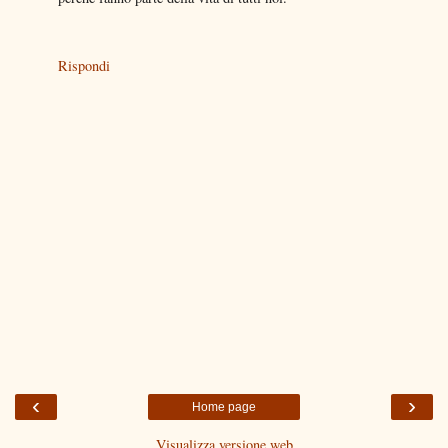
Rispondi
‹
›
Home page
Visualizza versione web