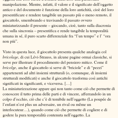
manipolazione. Mentre, infatti, il valore e il significato dell’oggetto
antico e del documento è funzione della loro antichità, cioè del loro
presentificare e rendere tangibile un passato più o meno remoto, il
giocattolo, smembrando e travisando il passato ovvero
miniaturizzando il presente – giocando, cioè, tanto sulla diacronia
che sulla sincronia – presentifica e rende tangibile la temporalità
umana in sé, il puro scarto differenziale fra “l’un tempo” e l’ “ora
non più”.
Visto in questa luce, il giocattolo presenta qualche analogia col
bricolage
, di cui Lévi-Strauss, in alcune pagine ormai classiche, si
serve per illustrare il procedimento del pensiero mitico. Come il
bricolge
, anche il giocattolo si serve di “briciole” e di “pezzi”
appartenenti ad altri insiemi strutturali (o, comunque, di insiemi
strutturali modificati) e anche il giocattolo trasforma così antichi
significati in significanti, e viceversa. […]
La miniaturizzazione appare qui non tanto come ciò che permette di
conoscere il tutto prima delle parti e di vincere, afferrandolo in un
colpo d’occhio, ciò che c’è di temibile nell’oggetto (La poupée de
l’enfant n’est plus un adversaire, un rival ou même un
interlocuteur…), quando come ciò che permette di cogliere e di
godere la pura temporalità contenuta nell’oggetto. La